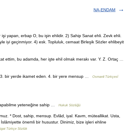
NA-ENDAM
 bir işi yapan, erbap O, bu işin ehlidir. 2) Sahip Sanat ehli. Zevk ehli.
le iyi geçinmiyor. 4) esk. Topluluk, cemaat Birleşik Sözler ehlibeyit
 ettim, bu adamda, her işte ehil olmak merakı var. Y. Z. Ortaç …
bi. 2. evcil. 3. bir yerde ikamet eden. 4. bir yere mensup …
Osmanli Türkçesİ
em yapabilme yeteneğine sahip …
Hukuk Sözlüğü
uz. * Dost, sahip, mensup. Evlâd, iyal. Kavm, müteallikat. Usta,
 İslâmiyette önemli bir husustur. Dinimiz, bize işleri ehline
ügat Türkçe Sözlük