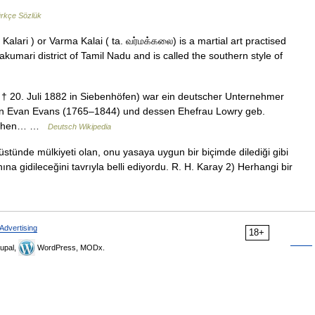
ürkçe Sözlük
alari ) or Varma Kalai ( ta. வர்மக்கலை) is a martial art practised
kumari district of Tamil Nadu and is called the southern style of
 † 20. Juli 1882 in Siebenhöfen) war ein deutscher Unternehmer
von Evan Evans (1765–1844) und dessen Ehefrau Lowry geb.
gischen… …
Deutsch Wikipedia
 üstünde mülkiyeti olan, onu yasaya uygun bir biçimde dilediği gibi
ına gidileceğini tavrıyla belli ediyordu. R. H. Karay 2) Herhangi bir
Advertising
18+
upal,
WordPress, MODx.