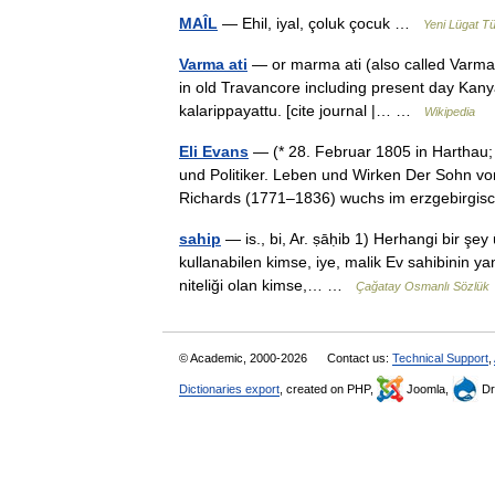
MAÎL
— Ehil, iyal, çoluk çocuk …
Yeni Lügat T
Varma ati
— or marma ati (also called Varma K
in old Travancore including present day Kanya
kalarippayattu. [cite journal |… …
Wikipedia
Eli Evans
— (* 28. Februar 1805 in Harthau;
und Politiker. Leben und Wirken Der Sohn 
Richards (1771–1836) wuchs im erzgebir
sahip
— is., bi, Ar. ṣāḥib 1) Herhangi bir şey
kullanabilen kimse, iye, malik Ev sahibinin yan
niteliği olan kimse,… …
Çağatay Osmanlı Sözlük
© Academic, 2000-2026
Contact us:
Technical Support
,
Dictionaries export
, created on PHP,
Joomla,
Dr