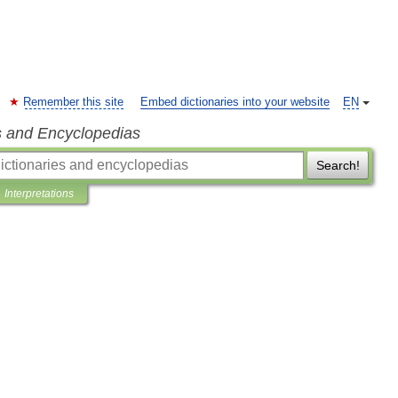
Remember this site
Embed dictionaries into your website
EN
s and Encyclopedias
Search!
Interpretations