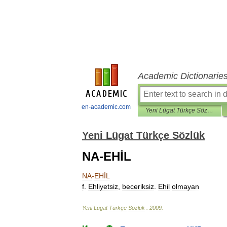
Academic Dictionarie
en-academic.com
Yeni Lügat Türkçe Sözlük
Yeni Lügat Türkçe Sözlük
NA-EHİL
NA
-
EHİL
f
.
Ehliyetsiz
,
beceriksiz
.
Ehil
olmayan
Yeni
Lügat
Türkçe
Sözlük
.
2009
.