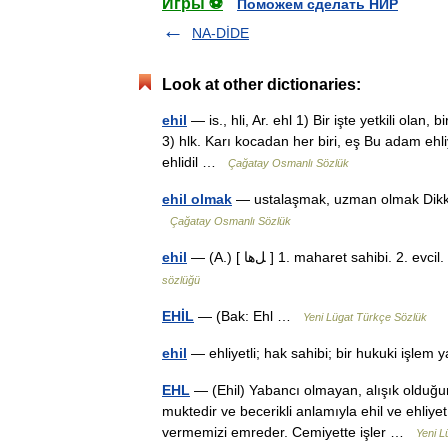
Игры ⚽
Поможем сделать НИР
NA-DİDE
Look at other dictionaries:
ehil
— is., hli, Ar. ehl 1) Bir işte yetkili olan,
3) hlk. Karı kocadan her biri, eş Bu adam ehliy
ehlidil …
Çağatay Osmanlı Sözlük
ehil olmak
— ustalaşmak, uzman olmak Dikkat
Çağatay Osmanlı Sözlük
ehil
— (A.) [ ﻞها ] 1. maharet sahi
sözlüğü
EHİL
— (Bak: Ehl …
Yeni Lügat Türkçe Sözlük
ehil
— ehliyetli; hak sahibi; bir hukuki işl
EHL
— (Ehil) Yabancı olmayan, alışık olduğum
muktedir ve becerikli anlamıyla ehil ve ehliyet
vermemizi emreder. Cemiyette işler …
Yeni L